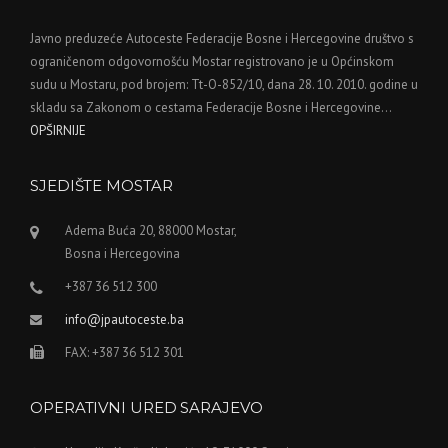
Javno preduzeće Autoceste Federacije Bosne i Hercegovine društvo s
ograničenom odgovornošću Mostar registrovano je u Općinskom
sudu u Mostaru, pod brojem: Tt-O-852/10, dana 28. 10. 2010. godine u
skladu sa Zakonom o cestama Federacije Bosne i Hercegovine…
OPŠIRNIJE
SJEDIŠTE MOSTAR
Adema Buća 20, 88000 Mostar,
Bosna i Hercegovina
+387 36 512 300
info@jpautoceste.ba
FAX: +387 36 512 301
OPERATIVNI URED SARAJEVO