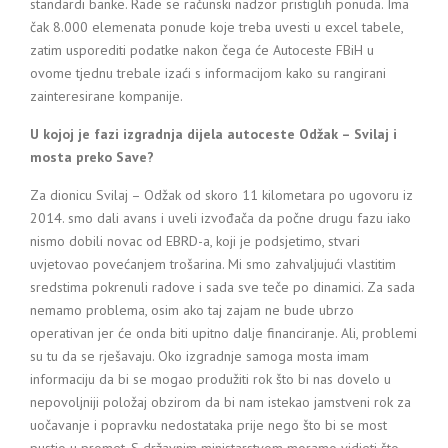
standardi banke. Rade se računski nadzor pristiglih ponuda. Ima
čak 8.000 elemenata ponude koje treba uvesti u excel tabele,
zatim usporediti podatke nakon čega će Autoceste FBiH u
ovome tjednu trebale izaći s informacijom kako su rangirani
zainteresirane kompanije.
U kojoj je fazi izgradnja dijela autoceste Odžak – Svilaj i
mosta preko Save?
Za dionicu Svilaj – Odžak od skoro 11 kilometara po ugovoru iz
2014. smo dali avans i uveli izvođača da počne drugu fazu iako
nismo dobili novac od EBRD-a, koji je podsjetimo, stvari
uvjetovao povećanjem trošarina. Mi smo zahvaljujući vlastitim
sredstima pokrenuli radove i sada sve teče po dinamici. Za sada
nemamo problema, osim ako taj zajam ne bude ubrzo
operativan jer će onda biti upitno dalje financiranje. Ali, problemi
su tu da se rješavaju. Oko izgradnje samoga mosta imam
informaciju da bi se mogao produžiti rok što bi nas dovelo u
nepovoljniji položaj obzirom da bi nam istekao jamstveni rok za
uočavanje i popravku nedostataka prije nego što bi se most