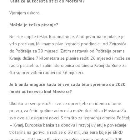
Kada će autocesta stići do Mostara?
Vjerujem uskoro.
Možda je teško pitanje?
Ne, nije uopće teško. Racionalno je. A odgovor na to pitanje je
vrlo precizan. Mi imamo plan izgraditi poddionicu od Zvirovića
do Počitelja za 30 mjeseci. Zatim nastavak od Počitelja prema
Kvanju dužine 7 kilometara se planira raditi 26 mjeseci i može se
raditi paralelno. I zatim ide dionica od tunela Kvanj do Bune za
što su predviđeni radovi od 36 mjeseci.
Je li onda moguće kada bi sve sada bilo spremno do 2020.
imati autocestu kod Mostara?
Ukoliko se sve posloži i sve se opredijele da idemo u tome
pravcu, za četiri godine autocesta može doći blizu Mostara. Za
sve ovo su osigurani novci. S tim što za izgradnju dionice Počitelj
– Kvanj, Europska banka za obnovu i razvoj uvjetuje povećanje
trošarina na gorivo, a radi se o 30 milijuna eura koje je EBRD
osigurao. Od tunela Kvanj prema Buni imamo odobrenih 100