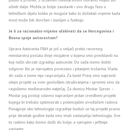
pustio u promet. S državnim ministarstvom moramo vidjeti što
učiniti dalje. Možda je bolje zaustaviti i ovu drugu fazu u
tehničkom dijelu koliko je moguće kako bi dočekali vrijeme kada
most može biti dovršen i stavljen u funkciju.
Je li za racionalno vrijeme očekivati da se Hercegovina i
Bosna spoje autocestom?
Uprava Autocesta FBiH je još u veljači preko resornog
ministarstva poslala dvije inicijative u kojima smo predstavili na
koji način ubrzati izgradnju autoceste. Do sada nismo dobili
odgovor što je vjerojatno povezano i pitanjem trošarina. Vlada
do sada o tome nije raspravljala. Za tunel Prenj smo napravili
idejni projekt sa svim geološkim istraživanjima i spremni smo da
raspišemo međunarodni natječaj. Za dionicu Mostar Sjever –
Mostar jug postoji odavno napravljen jedan izvedbeni projekt
kojega bi trebalo optimizirati s potencijalim izvođačem radova.
Ponajprije oko tehnologije izgradnje budući se taj projekt pravio
prije desetak godine kada smo imali zastarjeliju tehnologiju. Sve
to radimo kako bismo došli do bolje, a vjerujem i jeftinije
varijante.