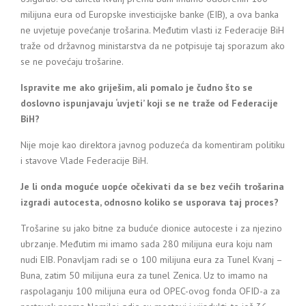
milijuna eura od Europske investicijske banke (EIB), a ova banka
ne uvjetuje povećanje trošarina. Međutim vlasti iz Federacije BiH
traže od državnog ministarstva da ne potpisuje taj sporazum ako
se ne povećaju trošarine.
Ispravite me ako griješim, ali pomalo je čudno što se
doslovno ispunjavaju ‘uvjeti’ koji se ne traže od Federacije
BiH?
Nije moje kao direktora javnog poduzeća da komentiram politiku
i stavove Vlade Federacije BiH.
Je li onda moguće uopće očekivati da se bez većih trošarina
izgradi autocesta, odnosno koliko se usporava taj proces?
Trošarine su jako bitne za buduće dionice autoceste i za njezino
ubrzanje. Međutim mi imamo sada 280 milijuna eura koju nam
nudi EIB. Ponavljam radi se o 100 milijuna eura za Tunel Kvanj –
Buna, zatim 50 milijuna eura za tunel Zenica. Uz to imamo na
raspolaganju 100 milijuna eura od OPEC-ovog fonda OFID-a za