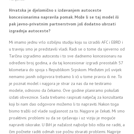
Hrvatska je djelomično s izdavanjem autoceste
koncesionarima napravila pomak. Može li se taj model ili
pak javno-privatnim partnerstvom još dodatno ubrzati
izgradnja autoceste?
Mi imamo jednu vrlo ozbiljnu studiju koju su izradili AFC i EBRD i
u travnju smo je predstavili vladi. Radi se o tome da sjeverno od
Tarčina izgradimo autocestu i to sve dadnemo koncesionaru na
određeni broj godina, a da taj koncesionar izgradi preostalih 57
kilometara do spoja s Republikom Srpskom. Međutim još uvijek
nemamo jasnih odgovora trebamo li ići u tome pravcu ili ne. To
je poznat model i najgora je stvar za nas da ne testiramo
modele, odnosno da čekamo. Ove godine planiramo pokušati
izdati obveznice. Sada trebamo raspisati natječaj za konzultanta
koji bi nam dao odgovore možemo li to napraviti. Nakon toga
bismo tražili od vlade suglasnost za to. Najgore je čekati. Mi smo
proaktivni. problemi su da se rješavaju i uz viziju je moguće
napraviti iskorake. U BiH je nažalost najbolje bilo ništa ne raditi, a
čim počnete raditi odmah sse počnu stvarati problemi. Najprije