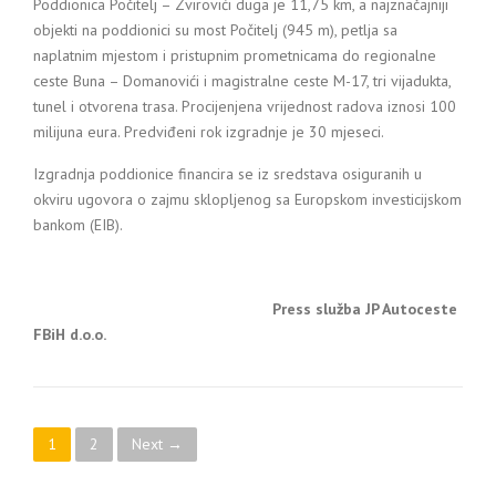
Poddionica Počitelj – Zvirovići duga je 11,75 km, a najznačajniji
objekti na poddionici su most Počitelj (945 m), petlja sa
naplatnim mjestom i pristupnim prometnicama do regionalne
ceste Buna – Domanovići i magistralne ceste M-17, tri vijadukta,
tunel i otvorena trasa. Procijenjena vrijednost radova iznosi 100
milijuna eura. Predviđeni rok izgradnje je 30 mjeseci.
Izgradnja poddionice financira se iz sredstava osiguranih u
okviru ugovora o zajmu sklopljenog sa Europskom investicijskom
bankom (EIB).
Press služba JP Autoceste
FBiH d.o.o.
Posts navigation
1
2
Next →