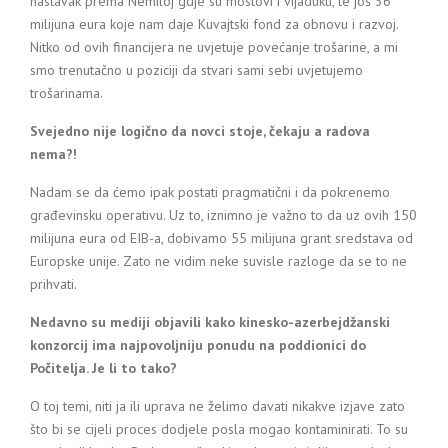
nastavak prema Nemiloj gdje su mostovi i vijadukti, te još 36
milijuna eura koje nam daje Kuvajtski fond za obnovu i razvoj.
Nitko od ovih financijera ne uvjetuje povećanje trošarine, a mi
smo trenutačno u poziciji da stvari sami sebi uvjetujemo
trošarinama.
Svejedno nije logično da novci stoje, čekaju a radova
nema?!
Nadam se da ćemo ipak postati pragmatični i da pokrenemo
građevinsku operativu. Uz to, iznimno je važno to da uz ovih 150
milijuna eura od EIB-a, dobivamo 55 milijuna grant sredstava od
Europske unije. Zato ne vidim neke suvisle razloge da se to ne
prihvati.
Nedavno su mediji objavili kako kinesko-azerbejdžanski
konzorcij ima najpovoljniju ponudu na poddionici do
Počitelja. Je li to tako?
O toj temi, niti ja ili uprava ne želimo davati nikakve izjave zato
što bi se cijeli proces dodjele posla mogao kontaminirati. To su