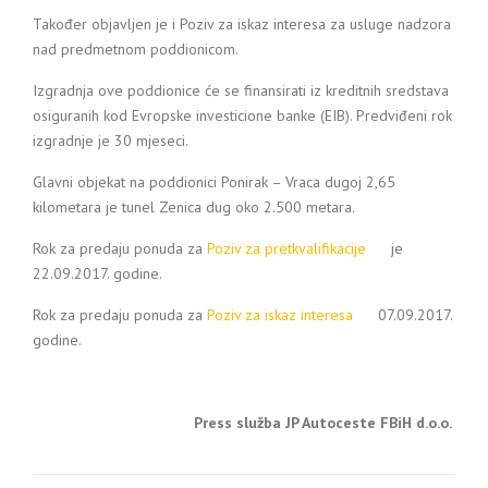
Također objavljen je i Poziv za iskaz interesa za usluge nadzora
nad predmetnom poddionicom.
Izgradnja ove poddionice će se finansirati iz kreditnih sredstava
osiguranih kod Evropske investicione banke (EIB). Predviđeni rok
izgradnje je 30 mjeseci.
Glavni objekat na poddionici Ponirak – Vraca dugoj 2,65
kilometara je tunel Zenica dug oko 2.500 metara.
Rok za predaju ponuda za
Poziv za pretkvalifikacije
je
22.09.2017. godine.
Rok za predaju ponuda za
Poziv za iskaz interesa
07.09.2017.
godine.
Press služba JP Autoceste FBiH d.o.o.