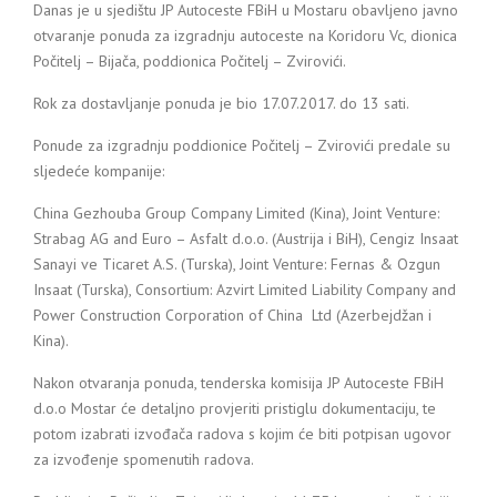
Danas je u sjedištu JP Autoceste FBiH u Mostaru obavljeno javno
otvaranje ponuda za izgradnju autoceste na Koridoru Vc, dionica
Počitelj – Bijača, poddionica Počitelj – Zvirovići.
Rok za dostavljanje ponuda je bio 17.07.2017. do 13 sati.
Ponude za izgradnju poddionice Počitelj – Zvirovići predale su
sljedeće kompanije
:
China Gezhouba Group Company Limited (Kina), Joint Venture:
Strabag AG and Euro – Asfalt d.o.o. (Austrija i BiH), Cengiz Insaat
Sanayi ve Ticaret A.S. (Turska), Joint Venture: Fernas & Ozgun
Insaat (Turska), Consortium: Azvirt Limited Liability Company and
Power Construction Corporation of China Ltd (Azerbejdžan i
Kina).
Nakon otvaranja ponuda, tenderska komisija JP Autoceste FBiH
d.o.o Mostar će detaljno provjeriti pristiglu dokumentaciju, te
potom izabrati izvođača radova s kojim će biti potpisan ugovor
za izvođenje spomenutih radova.