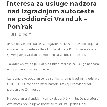
interesa za usluge nadzora
nad izgradnjom autoceste
na poddionici Vranduk –
Ponirak
-
JULI 18, 2017
-
JP Autoceste FBiH danas su objavile Poziv za
pretkvalifikaciju za
izgradnju autoceste na Koridoru Vc, dionica Poprikuše – Zenica
sjever (Donja Gračanica), poddionica Vranduk – Ponirak.
Također objavljen je i Poziv za iskaz interesa za usluge nadzora
nad predmetnom poddionicom.
Izgradnja ove poddionice će se finansirati iz kreditnih sredstava
OFID – OPEC fonda za međunarodni razvoj. Predviđeni rok
izgradnje je 24 mjeseci.
Na poddionici Vranduk – Ponirak dugoj 5,3 km i bit će izgrađeno
dva mosta preko rijeke Bosne, tri vijadukta i jedan tunel.