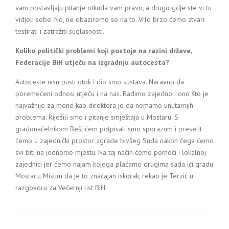
vam postavljaju pitanje otkuda vam pravo, a drugo gdje ste vi tu
vidjeli sebe. No, ne obaziremo se na to. Vrlo brzo ćemo stvari
testirati i zatražiti suglasnosti.
Koliko politički problemi koji postoje na razini države,
Federacije BiH utječu na izgradnju autocesta?
Autoceste nisu pusti otok i dio smo sustava. Naravno da
poremećeni odnosi utječu i na nas. Radimo zajedno i ono što je
najvažnije za mene kao direktora je da nemamo unutarnjih
problema. Riješili smo i pitanje smještaja u Mostaru. S
gradonačelnikom Bešlićem potpisali smo sporazum i preselit
ćemo u zajednički prostor zgrade bivšeg Suda nakon čega ćemo
svi biti na jednome mjestu. Na taj način ćemo pomoći i lokalnoj
zajednici jer ćemo najam kojega plaćamo drugima sada ići gradu
Mostaru. Mislim da je to značajan iskorak, rekao je Terzić u
razgovoru za Večernji list BiH.