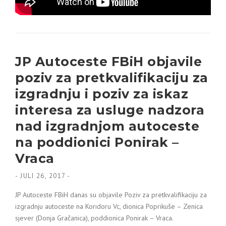
JP Autoceste FBiH objavile
poziv za pretkvalifikaciju za
izgradnju i poziv za iskaz
interesa za usluge nadzora
nad izgradnjom autoceste
na poddionici Ponirak –
Vraca
-
JULI 26, 2017
-
JP Autoceste FBiH danas su objavile Poziv za
pretkvalifikaciju za
izgradnju autoceste na Koridoru Vc, dionica Poprikuše – Zenica
sjever (Donja Gračanica), poddionica Ponirak – Vraca.