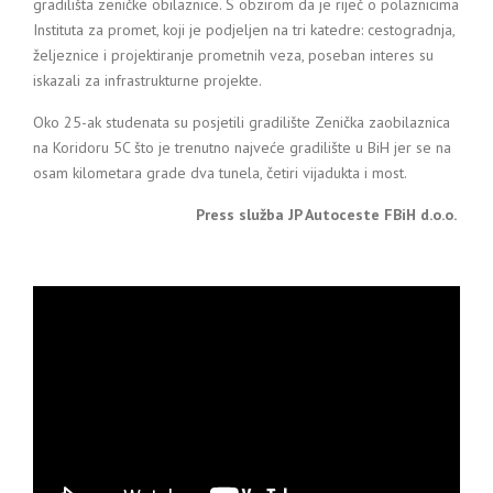
gradilišta zeničke obilaznice. S obzirom da je riječ o polaznicima
Instituta za promet, koji je podjeljen na tri katedre: cestogradnja,
željeznice i projektiranje prometnih veza, poseban interes su
iskazali za infrastrukturne projekte.
Oko 25-ak studenata su posjetili gradilište Zenička zaobilaznica
na Koridoru 5C što je trenutno najveće gradilište u BiH jer se na
osam kilometara grade dva tunela, četiri vijadukta i most.
Press služba JP Autoceste FBiH d.o.o.