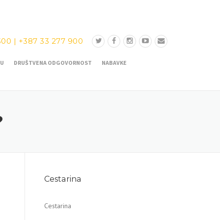
300
|
+387 33 277 900
ĆU
DRUŠTVENA ODGOVORNOST
NABAVKE
?
Cestarina
Cestarina