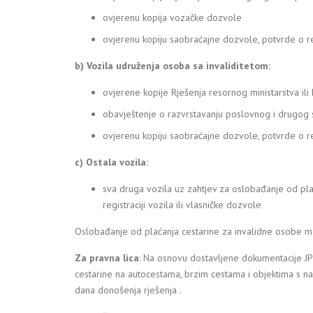
ovjerenu kopija vozačke dozvole
ovjerenu kopiju saobraćajne dozvole, potvrde o regi
b) Vozila udruženja osoba sa invaliditetom:
ovjerene kopije Rješenja resornog ministarstva ili 
obavještenje o razvrstavanju poslovnog i drugog 
ovjerenu kopiju saobraćajne dozvole, potvrde o regi
c) Ostala vozila:
sva druga vozila uz zahtjev za oslobađanje od pla
registraciji vozila ili vlasničke dozvole
Oslobađanje od plaćanja cestarine za invalidne osobe mo
Za pravna lica
: Na osnovu dostavljene dokumentacije JP
cestarine na autocestama, brzim cestama i objektima s na
dana donošenja rješenja .