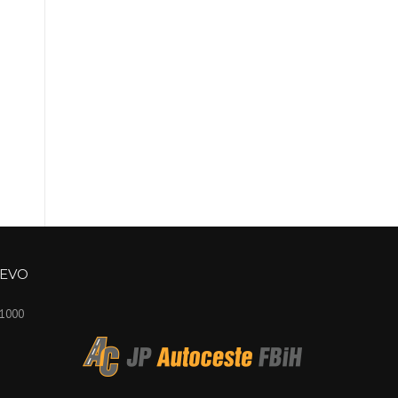
JEVO
71000