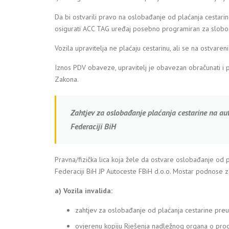
Da bi ostvarili pravo na oslobađanje od plaćanja cestarine
osigurati ACC TAG uređaj posebno programiran za slobo
Vozila upravitelja ne plaćaju cestarinu, ali se na ostvar
Iznos PDV obaveze, upravitelj je obavezan obračunati i p
Zakona.
Zahtjev za oslobađanje plaćanja cestarine na a
Federaciji BiH
Pravna/fizička lica koja žele da ostvare oslobađanje od 
Federaciji BiH JP Autoceste FBiH d.o.o. Mostar podnose za
a) Vozila invalida:
zahtjev za oslobađanje od plaćanja cestarine pre
ovjerenu kopiju Rješenja nadležnog organa o proc