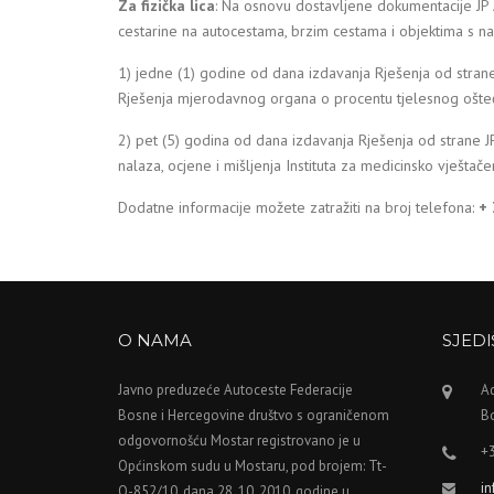
Za fizička lica
: Na osnovu dostavljene dokumentacije JP 
cestarine na autocestama, brzim cestama i objektima s na
1) jedne (1) godine od dana izdavanja Rješenja od strane
Rješenja mjerodavnog organa o procentu tjelesnog ošteć
2) pet (5) godina od dana izdavanja Rješenja od strane JP
nalaza, ocjene i mišljenja Instituta za medicinsko vješta
Dodatne informacije možete zatražiti na broj telefona:
+ 
O NAMA
SJED
Javno preduzeće Autoceste Federacije
A
Bosne i Hercegovine društvo s ograničenom
B
odgovornošću Mostar registrovano je u
+
Općinskom sudu u Mostaru, pod brojem: Tt-
i
O-852/10, dana 28. 10. 2010. godine u