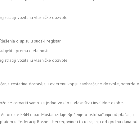
straciji vozila ili vlasničke dozvole
Rješenja o upisu u sudski registar
subjekta prema djelatnosti
straciji vozila ili vlasničke dozvole
ćanja cestarine dostavljaju ovjerenu kopiju saobraćajne dozvole, potvrde 
že se ostvariti samo za jedno vozilo u vlasništvu invalidne osobe.
 Autoceste FBiH d.o.o. Mostar izdaje Rješenje o oslobađanju od plaćanja
platom u Federaciji Bosne i Hercegovine i to u trajanju od godinu dana od