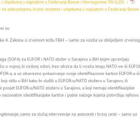
a i objekuma s naplatom u Federaciji Bosne i Hercegovine SN 6/20, i
ne na autocestama, brzim cestama i objekuma s naplatom u Federaciji Bosne 
ni su
:
Tačka 4. Zakona o crvenom križu FBiH – samo za vozila sa obilježjem crvenog
ga (SOFA) za EUFOR i NATO stožer u Sarajevu u BiH kojim upravljaju
ilo u vojnoj ili civilnoj odori, bez obzira da li vozila imaju NATO-ve ili EUFO
EUFOR-a, a uz obavezno pokazivanje svoje identifikacione kartice EUFOR-a ili
 koji stižu u BiH kako bi služili u EUFOR-u/NATO stožeru u Sarajevu, ili
eni posjet EUFOR-u/NATO stožeru u Sarajevu, a koji nemaju identifikacijske
nacionalne identifikacijske kartice i putne naloge kojima potvrđuju njihovu
gitimacije, samo za slučaj intervencije na autocesti i brzoj cesti – samo uz