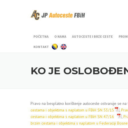
Skip to content
POČETNA
O NAMA
AUTOCESTE I BRZE CESTE
PROM
KONTAKT
KO JE OSLOBOĐE
Pravo na besplatno korištenje autoceste ostvaruje se na
cestama i objektima s naplatom u FBiH SN 53/15
,
Pra
cestama i objektima s naplatom u FBiH SN 47/16
,
Pr
brzim cestama i objektima s naplatom u Federaciji Bosne