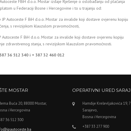
Autoceste FBiH d.o.o. Mostar izdaje Rješenje o oslobađanju od plaćanja
platom u Federaciji Bosne i Hercegovine i to u trajanju od:
 JP Autoceste F BiH d.o.o. Mostar za invalide koji dostave ovjerenu kopiju
enja, s revizijskom klauzulom pravomoćnosti,
 Autoceste F BiH d.o.o. Mostar za invalide koji dostave ovjerenu kopiju
čenje zdravstvenog stanja, s revizijskom klauzulom pravomoćnosti.
387 36 512 340 i + 387 32 460 012
IŠTE MOSTAR
OPERATIVNI URED SARA
dema Buća 20, 88000 Mostar,
Hamdije Kreševljakovića 19, 
osna i Hercegovina
Sarajevo,
Bosna i Hercegovina
387 36 512 300
+387 33 277 900
nfo@jpautoceste.ba