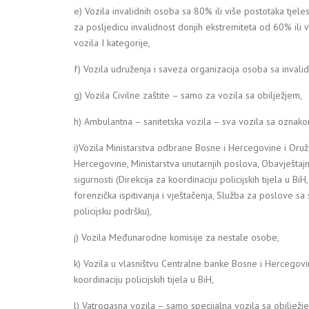
e) Vozila invalidnih osoba sa 80% ili više postotaka tjel
za posljedicu invalidnost donjih ekstremiteta od 60% ili 
vozila I kategorije,
f) Vozila udruženja i saveza organizacija osoba sa invalid
g) Vozila Civilne zaštite – samo za vozila sa obilježjem,
h) Ambulantna – sanitetska vozila – sva vozila sa oznak
i)Vozila Ministarstva odbrane Bosne i Hercegovine i Oru
Hercegovine, Ministarstva unutarnjih poslova, Obavještajn
sigurnosti (Direkcija za koordinaciju policijskih tijela u Bi
forenzička ispitivanja i vještačenja, Služba za poslove sa
policijsku podršku),
j) Vozila Međunarodne komisije za nestale osobe,
k) Vozila u vlasništvu Centralne banke Bosne i Hercegovin
koordinaciju policijskih tijela u BiH,
l) Vatrogasna vozila – samo specijalna vozila sa obilježj