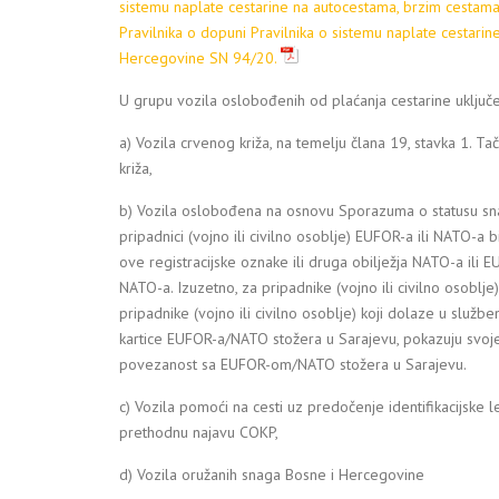
sistemu naplate cestarine na autocestama, brzim cestam
Pravilnika o dopuni Pravilnika o sistemu naplate cestari
Hercegovine SN 94/20.
U grupu vozila oslobođenih od plaćanja cestarine uključe
a) Vozila crvenog križa, na temelju člana 19, stavka 1. 
križa,
b) Vozila oslobođena na osnovu Sporazuma o statusu sna
pripadnici (vojno ili civilno osoblje) EUFOR-a ili NATO-a b
ove registracijske oznake ili druga obilježja NATO-a ili 
NATO-a. Izuzetno, za pripadnike (vojno ili civilno osoblje)
pripadnike (vojno ili civilno osoblje) koji dolaze u služb
kartice EUFOR-a/NATO stožera u Sarajevu, pokazuju svoje 
povezanost sa EUFOR-om/NATO stožera u Sarajevu.
c) Vozila pomoći na cesti uz predočenje identifikacijske le
prethodnu najavu COKP,
d) Vozila oružanih snaga Bosne i Hercegovine