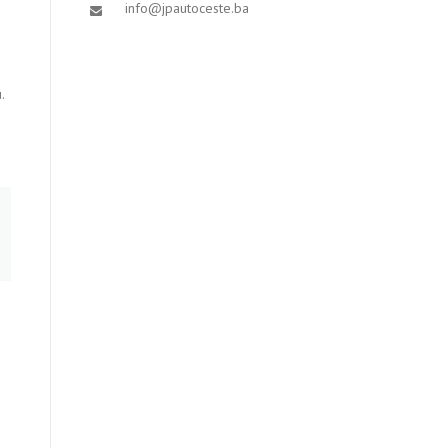
info@jpautoceste.ba
.