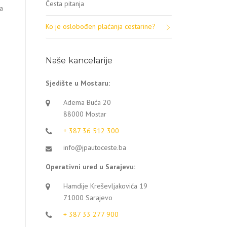
Česta pitanja
ma
Ko je oslobođen plaćanja cestarine?
Naše kancelarije
Sjedište u Mostaru:
Adema Buća 20
88000 Mostar
+ 387 36 512 300
info@jpautoceste.ba
Operativni ured u Sarajevu:
Hamdije Kreševljakovića 19
71000 Sarajevo
+ 387 33 277 900