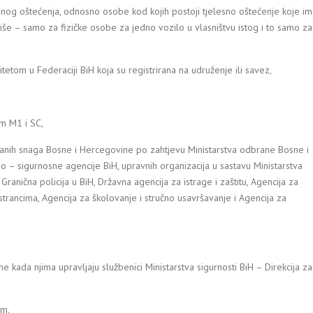
esnog oštećenja, odnosno osobe kod kojih postoji tjelesno oštećenje koje i
više – samo za fizičke osobe za jedno vozilo u vlasništvu istog i to samo za
itetom u Federaciji BiH koja su registrirana na udruženje ili savez,
om M1 i SC,
žanih snaga Bosne i Hercegovine po zahtjevu Ministarstva odbrane Bosne i
o – sigurnosne agencije BiH, upravnih organizacija u sastavu Ministarstva
H, Granična policija u BiH, Državna agencija za istrage i zaštitu, Agencija za
 strancima, Agencija za školovanje i stručno usavršavanje i Agencija za
e kada njima upravljaju službenici Ministarstva sigurnosti BiH – Direkcija za
em.