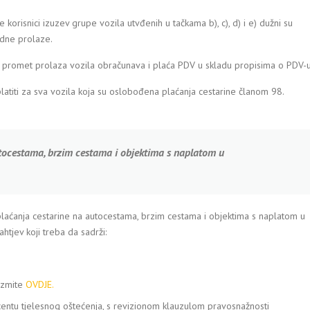
 korisnici izuzev grupe vozila utvđenih u tačkama b), c), d) i e) dužni su
dne prolaze.
eni promet prolaza vozila obračunava i plaća PDV u skladu propisima o PDV-u
latiti za sva vozila koja su oslobođena plaćanja cestarine članom 98.
utocestama, brzim cestama i objektima s naplatom u
plaćanja cestarine na autocestama, brzim cestama i objektima s naplatom u
htjev koji treba da sadrži:
uzmite
OVDJE.
entu tjelesnog oštećenja, s revizionom klauzulom pravosnažnosti