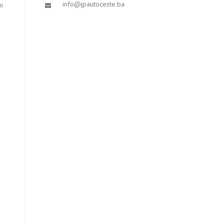
info@jpautoceste.ba
m