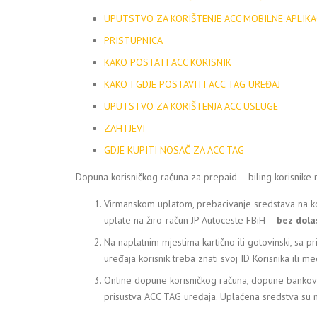
UPUTSTVO ZA KORIŠTENJE ACC MOBILNE APLIKA
PRISTUPNICA
KAKO POSTATI ACC KORISNIK
KAKO I GDJE POSTAVITI ACC TAG UREĐAJ
UPUTSTVO ZA KORIŠTENJA ACC USLUGE
ZAHTJEVI
GDJE KUPITI NOSAČ ZA ACC TAG
Dopuna korisničkog računa za prepaid – biling korisnike mo
Virmanskom uplatom, prebacivanje sredstava na ko
uplate na žiro-račun JP Autoceste FBiH –
bez dola
Na naplatnim mjestima kartično ili gotovinski, sa
uređaja korisnik treba znati svoj ID Korisnika ili m
Online dopune korisničkog računa, dopune bankov
prisustva ACC TAG uređaja. Uplaćena sredstva su 