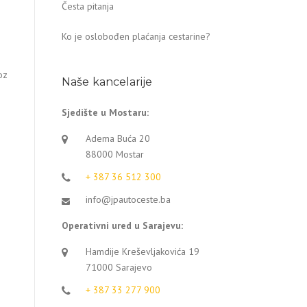
Česta pitanja
Ko je oslobođen plaćanja cestarine?
oz
Naše kancelarije
Sjedište u Mostaru:
Adema Buća 20
88000 Mostar
+ 387 36 512 300
info@jpautoceste.ba
Operativni ured u Sarajevu:
Hamdije Kreševljakovića 19
71000 Sarajevo
+ 387 33 277 900