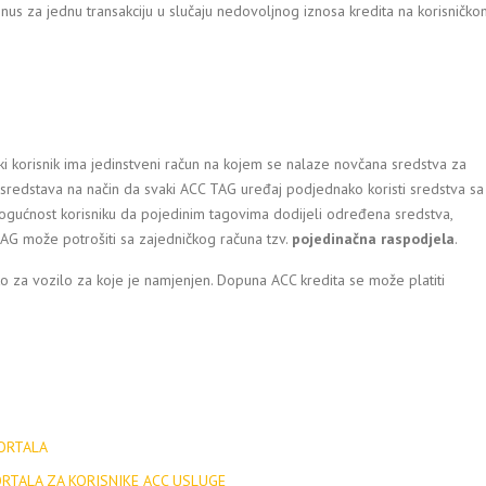
nus za jednu transakciju u slučaju nedovoljnog iznosa kredita na korisničko
ki korisnik ima jedinstveni račun na kojem se nalaze novčana sredstva za
sredstava na način da svaki ACC TAG uređaj podjednako koristi sredstva sa
mogućnost korisniku da pojedinim tagovima dodijeli određena sredstva,
AG može potrošiti sa zajedničkog računa tzv.
pojedinačna raspodjela
.
to za vozilo za koje je namjenjen. Dopuna ACC kredita se može platiti
ORTALA
ORTALA ZA KORISNIKE ACC USLUGE