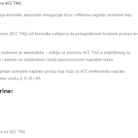
na ACC TAG
koja korisniku autoceste omogućuje brzu i efikasnu naplatu cestarine bez
arine (ACC TAG) od korisnika zahtijeva da prilagođenom brzinom prolazi kr
u cestarine je automatska – odvija se pomoću ACC TAG-a smještenog sa
 i antene na nadstrešnici iznad ulazne/izlazne naplatne staze.
edan izdvojeni naplatni prolaz koji služi za ACC elektronsku naplatu
vozila (I, II, III i IV).
rine:
va na ACC TAG