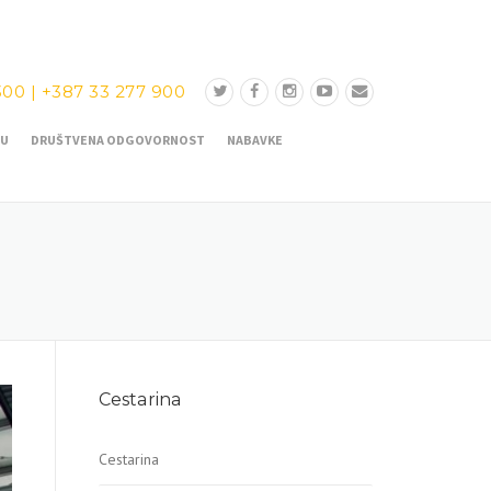
300
|
+387 33 277 900
ĆU
DRUŠTVENA ODGOVORNOST
NABAVKE
Cestarina
Cestarina