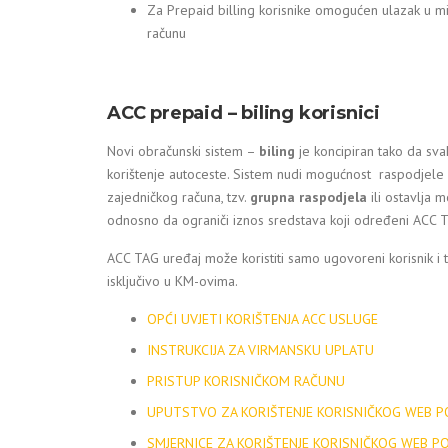
Za Prepaid billing korisnike omogućen ulazak u mi
računu
ACC prepaid – biling korisnici
Novi obračunski sistem –
biling
je koncipiran tako da sva
korištenje autoceste. Sistem nudi mogućnost raspodjele 
zajedničkog računa, tzv.
grupna raspodjela
ili ostavlja 
odnosno da ograniči iznos sredstava koji određeni ACC T
ACC TAG uređaj može koristiti samo ugovoreni korisnik i 
isključivo u KM-ovima.
OPĆI UVJETI KORIŠTENJA ACC USLUGE
INSTRUKCIJA ZA VIRMANSKU UPLATU
PRISTUP KORISNIČKOM RAČUNU
UPUTSTVO ZA KORIŠTENJE KORISNIČKOG WEB P
SMJERNICE ZA KORIŠTENJE KORISNIČKOG WEB P