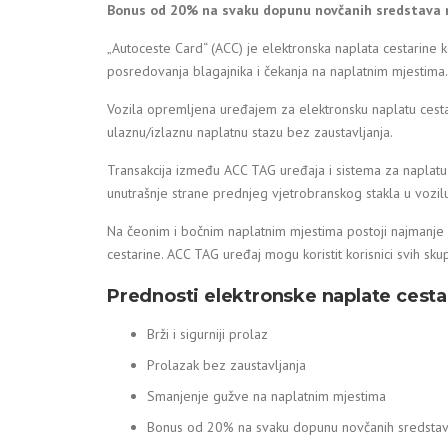
Bonus od 20% na svaku dopunu novčanih sredstava 
„Autoceste Card“ (ACC) je elektronska naplata cestarine 
posredovanja blagajnika i čekanja na naplatnim mjestima.
Vozila opremljena uređajem za elektronsku naplatu cest
ulaznu/izlaznu naplatnu stazu bez zaustavljanja.
Transakcija između ACC TAG uređaja i sistema za naplat
unutrašnje strane prednjeg vjetrobranskog stakla u vozilu
Na čeonim i bočnim naplatnim mjestima postoji najmanje j
cestarine. ACC TAG uređaj mogu koristit korisnici svih skupina 
Prednosti elektronske naplate cesta
Brži i sigurniji prolaz
Prolazak bez zaustavljanja
Smanjenje gužve na naplatnim mjestima
Bonus od 20% na svaku dopunu novčanih sredsta