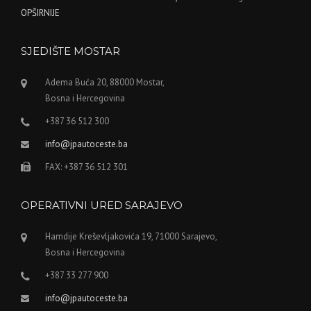
OPŠIRNIJE
SJEDIŠTE MOSTAR
Adema Buća 20, 88000 Mostar,
Bosna i Hercegovina
+387 36 512 300
info@jpautoceste.ba
FAX: +387 36 512 301
OPERATIVNI URED SARAJEVO
Hamdije Kreševljakovića 19, 71000 Sarajevo,
Bosna i Hercegovina
+387 33 277 900
info@jpautoceste.ba