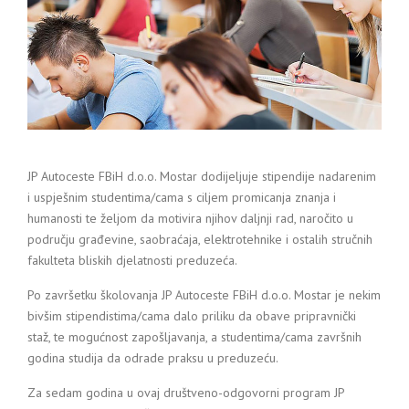
JP Autoceste FBiH d.o.o. Mostar dodijeljuje stipendije nadarenim
i uspješnim studentima/cama s ciljem promicanja znanja i
humanosti te željom da motivira njihov daljnji rad, naročito u
području građevine, saobraćaja, elektrotehnike i ostalih stručnih
fakulteta bliskih djelatnosti preduzeća.
Po završetku školovanja JP Autoceste FBiH d.o.o. Mostar je nekim
bivšim stipendistima/cama dalo priliku da obave pripravnički
staž, te mogućnost zapošljavanja, a studentima/cama završnih
godina studija da odrade praksu u preduzeću.
Za sedam godina u ovaj društveno-odgovorni program JP