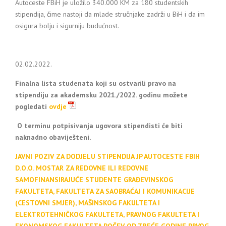
Autoceste FBiH je uložilo 340.000 KM za 180 studentskih
stipendija, čime nastoji da mlade stručnjake zadrži u BiH i da im
osigura bolju i sigurniju budućnost.
02.02.2022.
Finalna lista
studenata
koji su ostvarili pravo na
stipendiju za akademsku 2021./2022. godinu možete
pogledati
ovdje
O terminu potpisivanja ugovora stipendisti će biti
naknadno obaviješteni.
JAVNI POZIV ZA DODJELU STIPENDIJA JP AUTOCESTE FBIH
D.O.O. MOSTAR ZA REDOVNE ILI REDOVNE
SAMOFINANSIRAJUĆE STUDENTE GRAĐEVINSKOG
FAKULTETA, FAKULTETA ZA SAOBRAĆAJ I KOMUNIKACIJE
(CESTOVNI SMJER), MAŠINSKOG FAKULTETA I
ELEKTROTEHNIČKOG FAKULTETA, PRAVNOG FAKULTETA I
EKONOMSKOG FAKULTETA POČEV OD TREĆE GODINE PRVOG