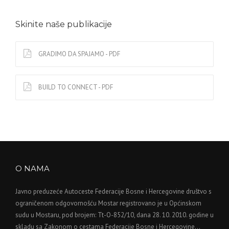
Skinite naše publikacije
GRADIMO DA SPAJAMO - PDF
BUILD TO CONNECT - PDF
O NAMA
Javno preduzeće Autoceste Federacije Bosne i Hercegovine društvo s
ograničenom odgovornošću Mostar registrovano je u Općinskom
sudu u Mostaru, pod brojem: Tt-O-852/10, dana 28. 10. 2010. godine u
skladu sa Zakonom o cestama Federacije Bosne i Hercegovine…