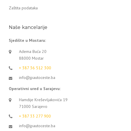
Zaštita podataka
Naše kancelarije
Sjedište u Mostaru:
Adema Buća 20
88000 Mostar
+ 387 36 512 300
info@jpautoceste.ba
Operativni ured u Sarajevu:
Hamdije Kreševljakovića 19
71000 Sarajevo
+ 387 33 277 900
info@jpautoceste.ba