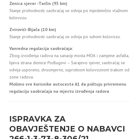
Zenica sjever -Tarčin (93 km)
Stanje prohodnosti: saobraćaj se odvija po mjestimično vlažnom
kolovozu.
Zvirovići-Bijača (10 km)
Stanje prohodnosti: saobraćaj se odvija po suhom kolovozu.
Vanredna regulacija saobraćaja:
Zbog izvođenja radova na sanaciji mosta MO6 i zamjene asfalta,
lijeva strana dionice Podlugovi – Sarajevo sjever, saobraćaj se
odvija usporeno, dvosmjerno, suprotnom kolovoznom trakom od
zone radova.
Molimo sve korisnike autoceste A1 da poštuju privremenu
regulaciju saobraćaja na mjestu izvođenja radova
ISPRAVKA ZA
OBAVJEŠTENJE O NABAVCI
266-1-3-73-8-306/21