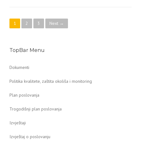
Posts navigation
1
2
3
Next →
TopBar Menu
Dokumenti
Politika kvalitete, zaštita okoliša i monitoring
Plan poslovanja
Trogodišnji plan poslovanja
Izvještaji
Izvještaj o poslovanju