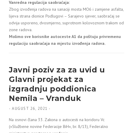
Vanredna regulacija saobraćaja:
Zbog izvođenja radova na sanaciji mosta MO6 i zamjene asfalta,
lijeva strana dionice Podlugovi – Sarajevo sjever, saobraćaj se
odvija usporeno, dvosmjerno, suprotnom kolovoznom trakom od
zone radova.
Molimo sve korisnike autoceste A1 da poštuju privremenu
regulaciju saobraćaja na mjestu izvođenja radova.
Javni poziv za za uvid u
Glavni projekat za
izgradnju poddionica
Nemila – Vranduk
-
AUGUST 26, 2021
-
Na osnovi člana 33. Zakona o autocesti na koridoru Vc
(»Službene novine Federacije BiH«, br. 8/13), Federalno