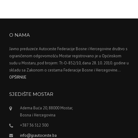
O NAMA
Javno preduzeće Autoceste Federacije Bosne i Hercegovine društvo s
ograničenom odgovornošću Mostar registrovano je u Općinskom
sudu u Mostaru, pod brojem: Tt-O-852/10, dana 28. 10. 2010. godine u
skladu sa Zakonom o cestama Federacije Bosne i Hercegovine…
OPŠIRNIJE
SJEDIŠTE MOSTAR
Adema Buća 20, 88000 Mostar,
Bosna i Hercegovina
+387 36 512 300
info@jpautoceste.ba