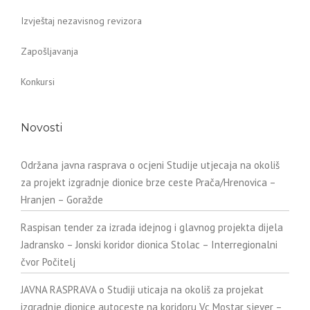
Izvještaj nezavisnog revizora
Zapošljavanja
Konkursi
Novosti
Održana javna rasprava o ocjeni Studije utjecaja na okoliš
za projekt izgradnje dionice brze ceste Prača/Hrenovica –
Hranjen – Goražde
Raspisan tender za izrada idejnog i glavnog projekta dijela
Jadransko – Jonski koridor dionica Stolac – Interregionalni
čvor Počitelj
JAVNA RASPRAVA o Studiji uticaja na okoliš za projekat
izgradnje dionice autoceste na koridoru Vc Mostar sjever –