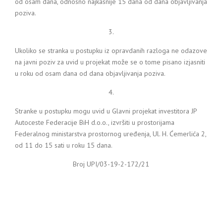
od osam dana, odnosno najkasnije 15 dana od dana objavljivanja
poziva.
3.
Ukoliko se stranka u postupku iz opravdanih razloga ne odazove
na javni poziv za uvid u projekat može se o tome pisano izjasniti
u roku od osam dana od dana objavljivanja poziva.
4.
Stranke u postupku mogu uvid u Glavni projekat investitora JP
Autoceste Federacije BiH d.o.o., izvršiti u prostorijama
Federalnog ministarstva prostornog uređenja, Ul. H. Ćemerlića 2,
od 11 do 15 sati u roku 15 dana.
Broj UPI/03-19-2-172/21