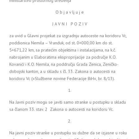
ministarstvo prostornog uređenja
O b j a v lj u j e
J A V N I P O Z I V
za uvid u Glavni projekat za izgradnju autoceste na koridoru Vc,
poddionica Nemila – Vranduk, od st. 0+000,00 km do st.
5+671,22 km, sa pratećim objektima i instalacijama, na k.č.
nabrojanim u Elaboratima eksproprijacije za područje K.O.
Kovanići i K.O. Nemila, na poddručju Grada Zenica, Zeničko-
dobojski kanton, a u skladu s čl. 33. Zakona o autocesti na
koridoru Vc (»Službene novine Federacije BiH«, br. 8/13).
1.
Na Javni poziv mogu se javiti samo stranke u postupku u skladu
sa članom 33. stav. 2 Zakona o autocesti na koridoru Vc.
2.
Na javni poziv stranke u postupku su dužne da se izjasne u roku