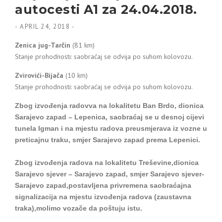
autocesti A1 za 24.04.2018.
-
APRIL 24, 2018
-
Zenica jug-Tarčin
(81 km)
Stanje prohodnosti: saobraćaj se odvija po suhom kolovozu.
Zvirovići-Bijača
(10 km)
Stanje prohodnosti: saobraćaj se odvija po suhom kolovozu.
Zbog izvođenja radovva na lokalitetu Ban Brdo, dionica
Sarajevo zapad – Lepenica, saobraćaj se u desnoj cijevi
tunela Igman i na mjestu radova preusmjerava iz vozne u
preticajnu traku, smjer Sarajevo zapad prema Lepenici.
Zbog izvođenja radova na lokalitetu Treševine,dionica
Sarajevo sjever – Sarajevo zapad, smjer Sarajevo sjever-
Sarajevo zapad,postavljena privremena saobraćajna
signalizacija na mjestu izvođenja radova (zaustavna
traka),molimo vozače da poštuju istu.