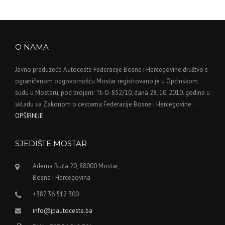
O NAMA
Javno preduzeće Autoceste Federacije Bosne i Hercegovine društvo s
ograničenom odgovornošću Mostar registrovano je u Općinskom
sudu u Mostaru, pod brojem: Tt-O-852/10, dana 28. 10. 2010. godine u
skladu sa Zakonom o cestama Federacije Bosne i Hercegovine…
OPŠIRNIJE
SJEDIŠTE MOSTAR
Adema Buća 20, 88000 Mostar,
Bosna i Hercegovina
+387 36 512 300
info@jpautoceste.ba