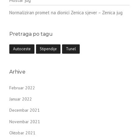
Mostar jug
Normaliziran promet na dionici Zenica sjever – Zenica jug
Pretraga po tagu
Autoceste
Stipendije
Tunel
Arhive
Februar 2022
Januar 2022
Decembar 2021
Novembar 2021
Oktobar 2021